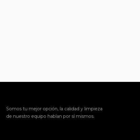
Somos tu mejor opción, la calidad y
limpieza
de nuestro equipo hablan por sí mismos.